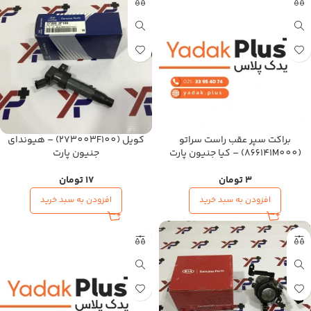
براکت سپر عقب راست سراتو
کویل (273003F100) – هیوندای
(866141M000) – کیا جنیون پارت
جنیون پارت
3
تومان
17
تومان
افزودن به سبد خرید
افزودن به سبد خرید