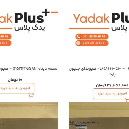
سپر جلو سوناتا LF(86610C1000 )- هیوندای جنیون
تسمه دینام (252122GGA1) – هیوندای جنیون پارت
پارت
10
تومان
36,450,000
تومان
افزودن به سبد خرید
افزودن به سبد خرید