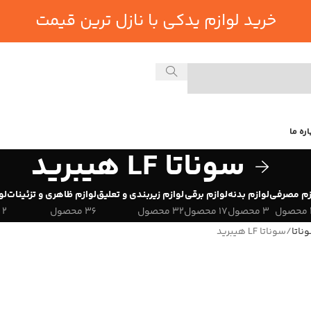
خرید لوازم یدکی با نازل ترین قیمت
اره ما
سوناتا LF هیبرید
زم مصرفی
لوازم بدنه
لوازم برقی
لوازم زیربندی و تعلیق
لوازم ظاهری و تزئینات
لو
3 محصول
17 محصول
32 محصول
36 محصول
2 محصول
ناتا
سوناتا LF هیبرید