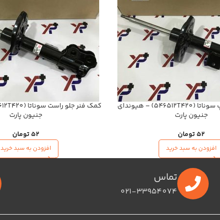
کمک فنر جلو چپ سوناتا (546512T420) – هیوندای
جنیون پارت
جنیون پارت
52
تومان
52
تومان
افزودن به سبد خرید
افزودن به سبد خرید
تماس
021-33954074