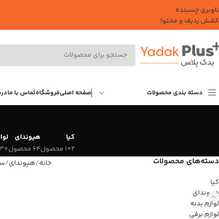
ناوبری چسبنده
کشش ردیف و محتوا
دسته بندی محصولات
صفحه اصلی
فروشگاه
تماس با ما
درب
کیا
هیوندای
لوا
102 محصول
64 محصول
30 محصول
دسته‌های محصولات
خانه
هیوندای
سو
کیا
هیوندای
لوازم بدنه
لوازم برقی