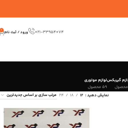
0
021-33954074
ورود / ثبت نام
ازم گیربکس
لوازم موتوری
59 محصول
نمایش دهید
12
18
24