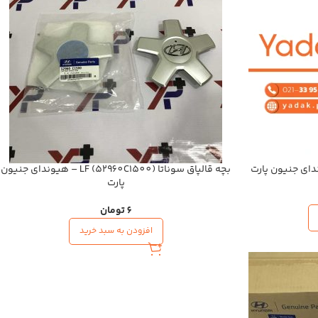
بچه قالپاق سوناتا LF (52960C1500) – هیوندای جنیون
پارت
6
تومان
افزودن به سبد خرید