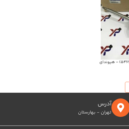
کمک فنر جلو راست سوناتا (546612T420) – هیوندای
آدرس
تهران - بهارستان