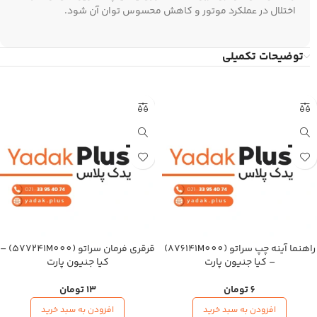
اختلال در عملکرد موتور و کاهش محسوس توان آن شود.
توضیحات تکمیلی
راهنما آینه چپ سراتو (876141M000)
قرقری فرمان سراتو (577241M000) –
– کیا جنیون پارت
کیا جنیون پارت
6
تومان
13
تومان
افزودن به سبد خرید
افزودن به سبد خرید