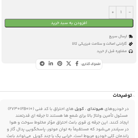
افزودن به سبد خرید
ارسال سریع
گارانتی اصالت و سلامت فیزیکی کالا
مشاوره قبل از خرید
اشتراک گذاری:
توضیحات
در خودروهای
هیوندای
،
کویل‌
های احتراق با کد فنی (273012B010)
مسئول تأمین ولتاژ بالا برای شمع‌ ها هستند تا جرقه‌ ای قدرتمند
ایجاد کنند. این جرقه‌ ی قوی باعث احتراق مؤثر مخلوط سوخت و هوا
در سیلندر می‌شود که مستقیماً به توان موتور، پاسخگویی پدال گاز و
راندمان کلی خودرو مربوط است. خرابی یک یا چند کویل می‌تواند باعث