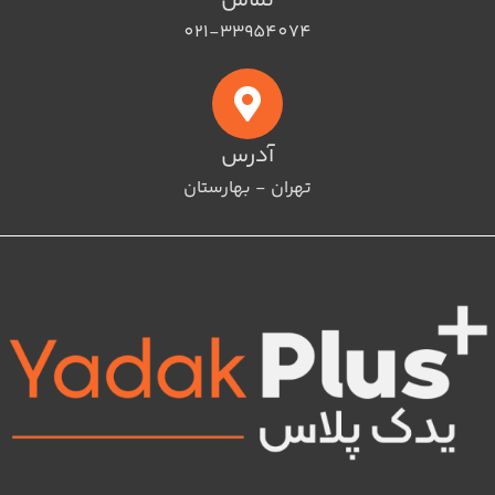
تماس
021-33954074
آدرس
تهران - بهارستان