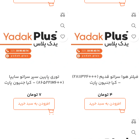
فیلتر هوا سراتو قدیم (281132F000)
توری پایین سپر سراتو سایپا
– کیا جنیون پارت
(865221M600) – کیا جنیون پارت
4
تومان
7
تومان
افزودن به سبد خرید
افزودن به سبد خرید