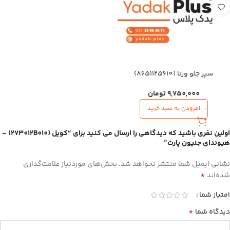
سپر جلو ورنا (8651125610)
9,750,000
تومان
افزودن به سبد خرید
اولین نفری باشید که دیدگاهی را ارسال می کنید برای “کویل (273012B010) –
هیوندای جنیون پارت”
نشانی ایمیل شما منتشر نخواهد شد.
بخش‌های موردنیاز علامت‌گذاری
*
شده‌اند
امتیاز شما
*
دیدگاه شما