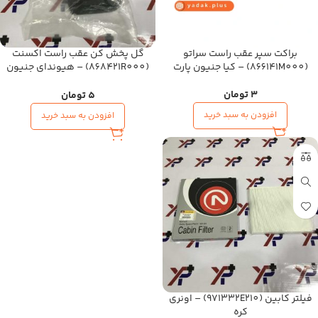
براکت سپر عقب راست سراتو
گل پخش کن عقب راست اکسنت
(866141M000) – کیا جنیون پارت
(868421R000) – هیوندای جنیون
پارت
3
تومان
5
تومان
افزودن به سبد خرید
افزودن به سبد خرید
فیلتر کابین (971332E210) – اونری
کره