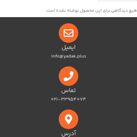
هیچ دیدگاهی برای این محصول نوشته نشده است.
ایمیل
info@yadak.plus
تماس
021-33954074
آدرس