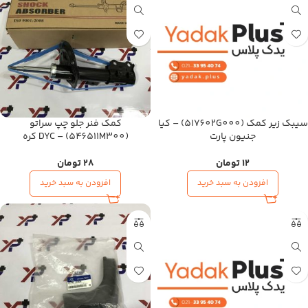
سیبک زیر کمک (517602G000) – کیا
کمک فنر جلو چپ سراتو
جنیون پارت
(546511M300) – DYC کره
12
تومان
28
تومان
افزودن به سبد خرید
افزودن به سبد خرید