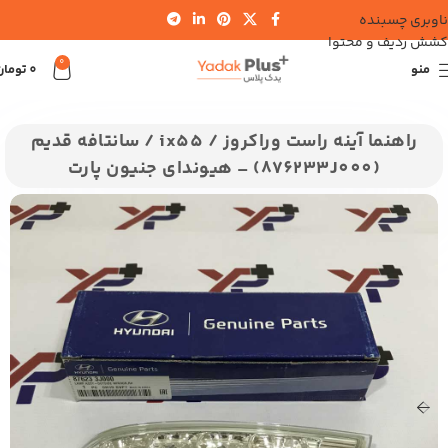
ناوبری چسبنده
کشش ردیف و محتوا
0
منو
0
تومان
خانه
هیوندای
سانتافه
سانتافه قدیم 2700
راهنما آینه راست وراکروز / ix55 / سانتافه قدیم
(876233J000) – هیوندای جنیون پارت