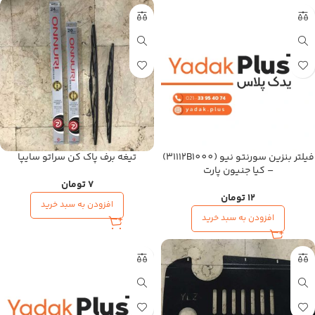
فیلتر بنزین سورنتو نیو (31112B1000)
تیغه برف پاک کن سراتو سایپا
– کیا جنیون پارت
7
تومان
12
تومان
افزودن به سبد خرید
افزودن به سبد خرید