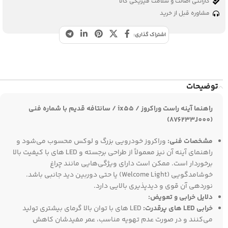
گارانتی اصالت و سلامت فیزیکی کالا
مشاوره قبل از خرید
اشتراک گذاری:
توضیحات
راهنما آینه راست وراکروز / ix55 / سانتافه قدیم با شماره فنی
(876233J000)
مشخصات فنی:
وراکروز خودرویی بزرگ و لوکس محسوب می‌شود و
راهنمای آینه آن نیز معمولاً از طراحی برجسته و LED های با کیفیت بالا
برخوردار است. ممکن است دارای ویژگی‌هایی مانند چراغ
خوشامدگویی (Welcome Light) یا حتی دوربین دید جانبی باشد.
نوردهی آن قوی و دیدپذیری بالایی دارد.
دلایل خرابی و تعویض:
خرابی LED های پرقدرت:
LED های با توان بالا گرمای بیشتری تولید
می‌کنند و در صورت عدم تهویه مناسب، عمر مفیدشان کاهش