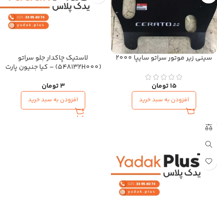
سینی زیر موتور سراتو سایپا 2000
لاستیک چاکدار جلو سراتو
(548132H000) – کیا جنیون پارت
15
تومان
3
تومان
افزودن به سبد خرید
افزودن به سبد خرید