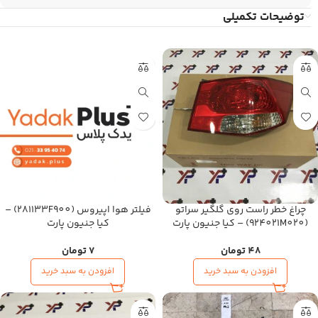
توضیحات تکمیلی
چراغ خطر راست روی گلگیر سراتو
فیلتر هوا اپیروس (281133F900) –
(924021M020) – کیا جنیون پارت
کیا جنیون پارت
48
تومان
7
تومان
افزودن به سبد خرید
افزودن به سبد خرید