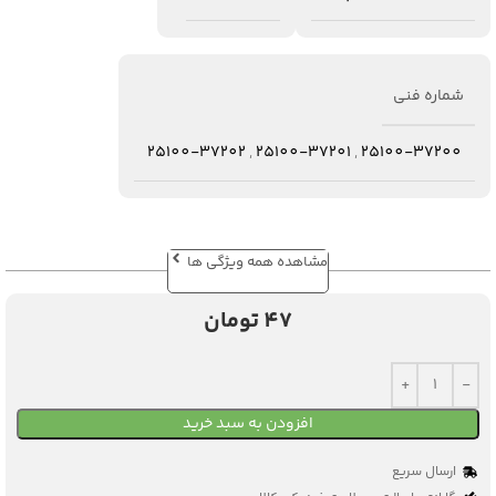
شماره فنی
25100-37202
,
25100-37201
,
25100-37200
مشاهده همه ویژگی ها
47
تومان
افزودن به سبد خرید
ارسال سریع