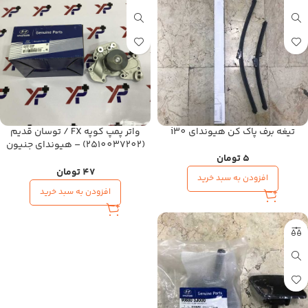
تیغه برف پاک کن هیوندای i30
واتر پمپ کوپه FX / توسان قدیم
(2510037202) – هیوندای جنیون
پارت
5
تومان
47
تومان
افزودن به سبد خرید
افزودن به سبد خرید