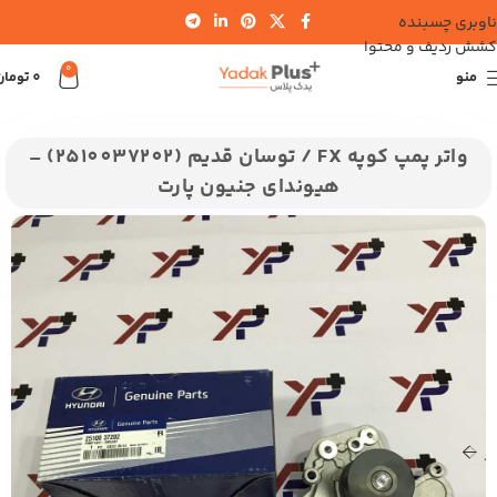
ناوبری چسبنده
کشش ردیف و محتوا
0
منو
0
تومان
خانه
هیوندای
توسان
توسان قدیم 2700
واتر پمپ کوپه FX / توسان قدیم (2510037202) –
هیوندای جنیون پارت