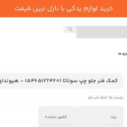
خرید لوازم یدکی با نازل ترین قیمت
اره ما
کمک فنر جلو چپ سوناتا (546512T420) – هیوندای جنیون پارت
برچسب ها:
کمک فنر جلو
برند
کشور سازنده