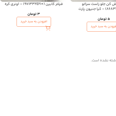
 کن جلو راست سراتو
فیلتر کابین (971332E210) – اونری کره
3
تومان
5
تومان
افزودن به سبد خرید
فزودن به سبد خرید
شته نشده است.