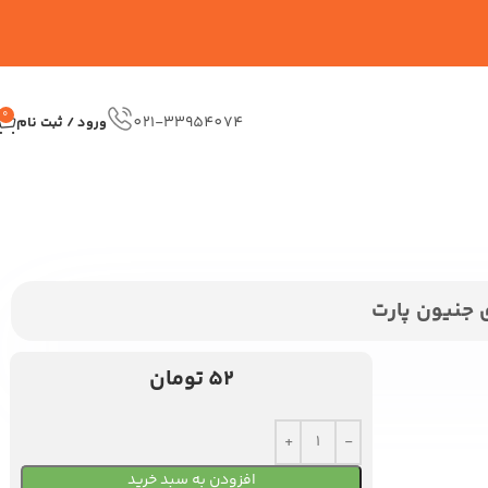
0
021-33954074
ورود / ثبت نام
52
تومان
افزودن به سبد خرید