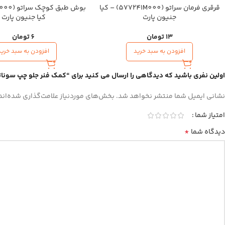
قرقری فرمان سراتو (577241M000) – کیا
جنیون پارت
کیا جنیون پارت
13
تومان
6
تومان
افزودن به سبد خرید
افزودن به سبد خرید
اولین نفری باشید که دیدگاهی را ارسال می کنید برای “کمک فنر جلو چپ سوناتا (546512T420) – هیوندای جنیون پا
نشانی ایمیل شما منتشر نخواهد شد.
بخش‌های موردنیاز علامت‌گذاری شده‌اند
امتیاز شما
*
دیدگاه شما