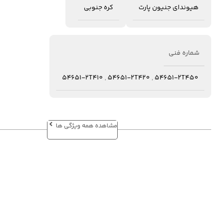
هیوندای جنیون پارت
کره جنوبی
شماره فنی
54651-2T410
,
54651-2T420
,
54651-2T450
مشاهده همه ویژگی ها