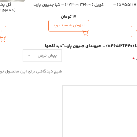
بوش طبق کوچک سراتو (545512H000) –
کویل (273003F100) – کیا جنیون پارت
گل پخش
(868321M000) – کیا جنیون پارت
17
تومان
افزودن به سبد خرید
ا
رت”
دیدگاهها
*
هیچ دیدگاهی برای این محصول نو