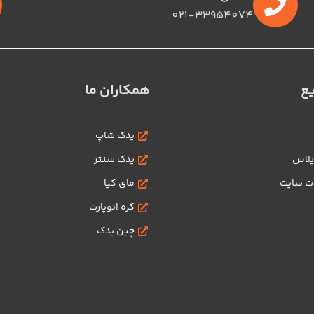
021-33954074
ع
همکاران ما
یدک شاپ
پلاس
یدک سنتر
ات سایت
مای کیا
کره اتوپارت
چین یدک