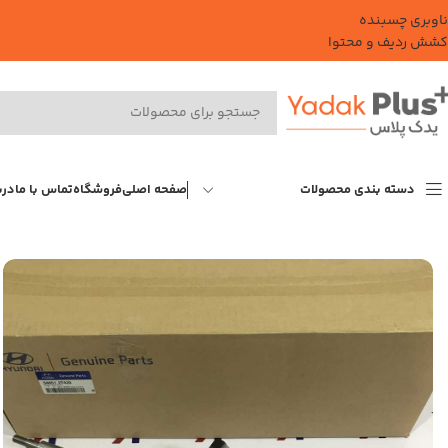
ناوبری چسبنده
کشش ردیف و محتوا
دسته بندی محصولات
صفحه اصلی
فروشگاه
تماس با ما
درب
خانه
هیوندای
سوناتا
سوناتا NF 4 سیلندر
کمک فنر جلو چپ سوناتا (546512T420) – هیوندای جنیون پارت