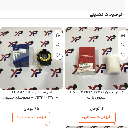
توضیحات تکمیلی
فیلتر بنزین (319102H000) – کیا
فنر ساعتی سانتافه ix45
جنیون پارت
(934902W110) – هیوندای جنیون
پارت
12
تومان
25
تومان
افزودن به سبد خرید
افزودن به سبد خرید