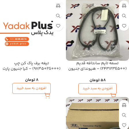
تسمه تایم سانتافه قدیم
تیغه برف پاک کن چپ
(243123E500) – هیوندای جنیون
(983502G000) – کیا جنیون پارت
پارت
8
تومان
58
تومان
افزودن به سبد خرید
افزودن به سبد خرید