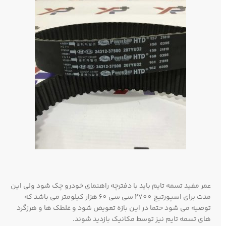
عمر مفید تسمه تایم باید با دفترچه راهنمای خودرو چک شود ولی این
مدت برای اسپورتیج 2700 سی سی 60 هزار کیلومتر می باشد که
توصیه می شود حتما در این بازه تعویض شود و غلطک ها و هرزگرد
های تسمه تایم نیز توسط مکانیک بازدید شوند.