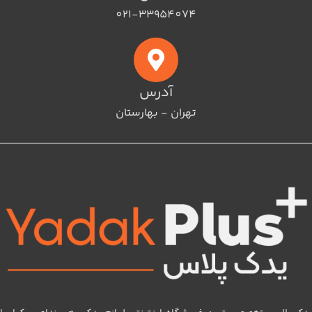
021-33954074
آدرس
تهران - بهارستان