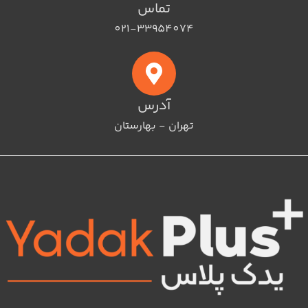
تماس
021-33954074
آدرس
تهران - بهارستان