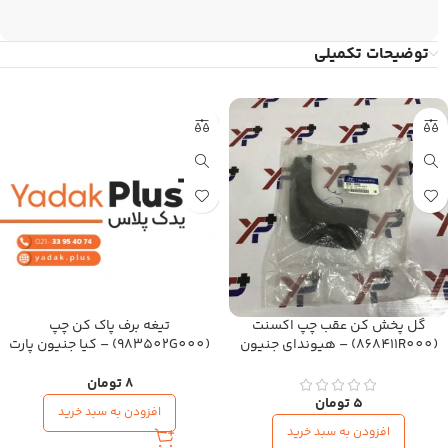
توضیحات تکمیلی
گل پخش کن عقب چپ اکسنت
تیغه برف پاک کن چپ
(868411R000) – هیوندای جنیون
(983502G000) – کیا جنیون پارت
پارت
8
تومان
5
تومان
افزودن به سبد خرید
افزودن به سبد خرید