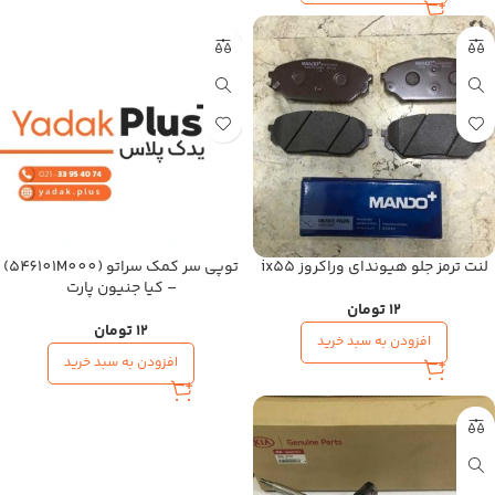
لنت ترمز جلو هیوندای وراکروز ix55
توپی سر کمک سراتو (546101M000)
– کیا جنیون پارت
12
تومان
12
تومان
افزودن به سبد خرید
افزودن به سبد خرید