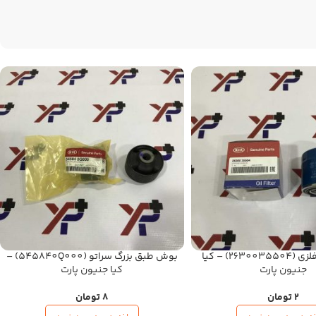
فیلتر روغن فلزی (2630035504) – کیا
بوش طبق بزرگ سراتو (545840Q000) –
جنیون پارت
کیا جنیون پارت
2
تومان
8
تومان