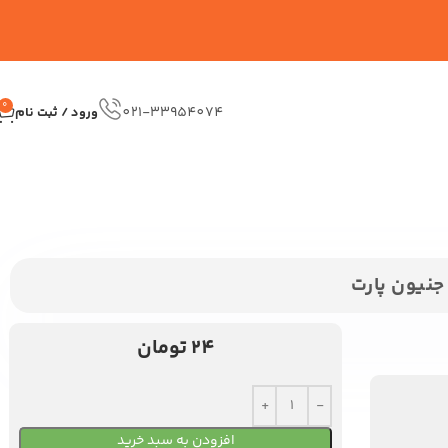
0
021-33954074
ورود / ثبت نام
24
تومان
افزودن به سبد خرید