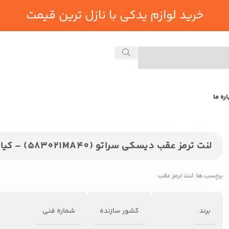
خرید لوازم یدکی با نازل ترین قیمت
اره ما
لنت ترمز عقب دیسکی سراتو (583021MA40) – کیا جنیون پارت
برچسب ها:
لنت ترمز عقب
برند
کشور سازنده
شماره فنی