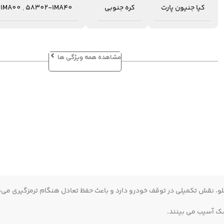
کیا جنیون پارت
کره جنوبی
58302-1MA40
,
1MA00
مشاهده همه ویژگی ها
جلو، نقش تکمیلی در توقف خودرو دارد و باعث حفظ تعادل هنگام ترمزگیری می‌
سک آسیب می‌ بینند.