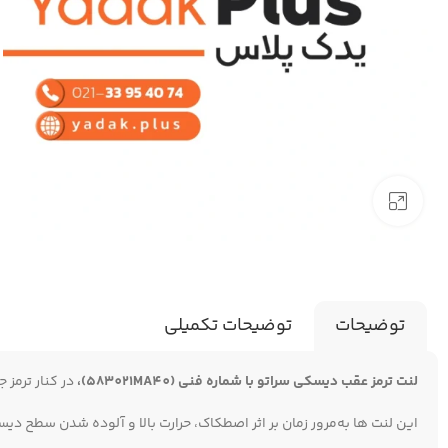
برای بزرگنمایی کلیک کنید
توضیحات
توضیحات تکمیلی
لنت ترمز عقب دیسکی سراتو با شماره فنی (583021MA40)،
در کنار ترمز 
این لنت‌ ها به‌مرور زمان بر اثر اصطکاک، حرارت بالا و آلوده شدن سطح دی