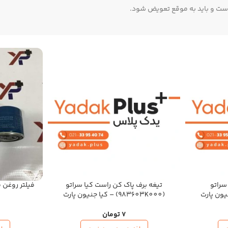
ست و باید به‌ موقع تعویض شود.
سراتو
تیغه برف پاک کن راست کیا سراتو
(983603K000) – کیا جنیون پارت
7
تومان