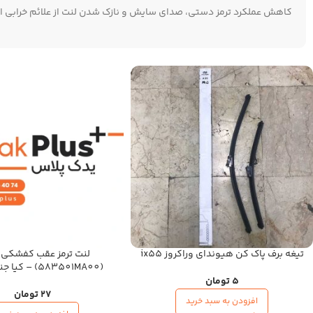
کاهش عملکرد ترمز دستی، صدای سایش و نازک شدن لنت از علائم خرابی ا
تیغه برف پاک کن هیوندای وراکروز ix55
لنت ترمز عقب کفشکی 
(583501MA00) – کیا جنیون پارت
5
تومان
27
تومان
افزودن به سبد خرید