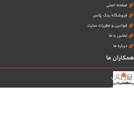
صفحه اصلی
فروشگاه یدک پلاس
قوانین و مقررات سایت
تماس با ما
درباره ما
همکاران ما
0
یدک شاپ
روشگاه
سبد خرید
حساب کاربری من
یدک سنتر
مای کیا
کره اتوپارت
چین یدک
شبکه های اجتماعی