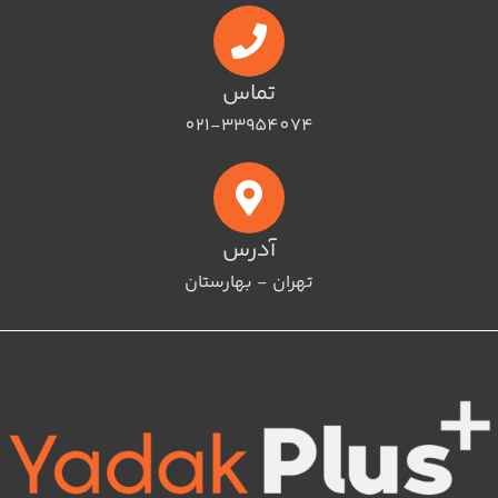
تماس
021-33954074
آدرس
تهران - بهارستان